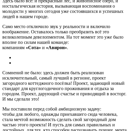
Здесь было всё: и прекрасный лес, и живописное озеро, и
ностальгическая история, вызывающая воспоминания о
молодости у многих сегодня уже состоявшихся и успешных
людей в нашем городе.
Само место отключило звук у реальности и включило
воображение. Оставалось только преобразить всё это
великолепным девелопментом. На тот момент это уже было
вполне по силам нашей команде:
компаниям
«Сота»
и
«Авирон»
.
Сомнений не было: здесь должен быть реализован
исключительный, самый лучший в регионе, проект
загородного коттеджного посёлка! Проект, задающий новый
стандарт для круглогодичного проживания и отдыха за
городом. Проект, дарующий счастье и приводящий в восторг.
И мы сделали это!
Мы поставили перед собой амбициозную задачу:
чтобы для любого, однажды приехавшего сюда человека,
стала мечтой возможность сделать свой загородный дом
частью этого проекта! И пусть для самых правильных и
достойных, для тех, кто способен распознавать лучшее, мечта