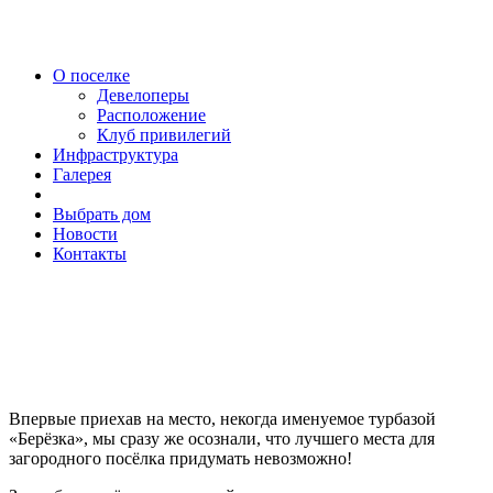
О поселке
Девелоперы
Расположение
Клуб привилегий
Инфраструктура
Галерея
Выбрать дом
Новости
Контакты
Девелоперы
Природа, дарующая умиротворение. Девелопмент,
приводящий в восторг.
Впервые приехав на место, некогда именуемое турбазой
«Берёзка», мы сразу же осознали, что лучшего места для
загородного посёлка придумать невозможно!